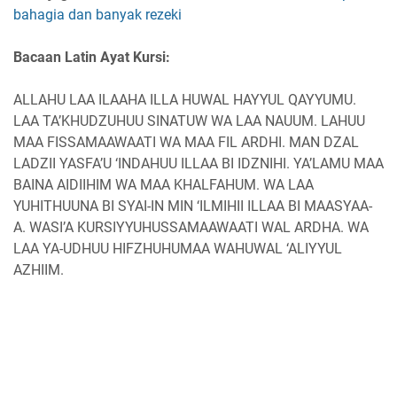
bahagia dan banyak rezeki
Bacaan Latin Ayat Kursi:
ALLAHU LAA ILAAHA ILLA HUWAL HAYYUL QAYYUMU.
LAA TA’KHUDZUHUU SINATUW WA LAA NAUUM. LAHUU
MAA FISSAMAAWAATI WA MAA FIL ARDHI. MAN DZAL
LADZII YASFA’U ‘INDAHUU ILLAA BI IDZNIHI. YA’LAMU MAA
BAINA AIDIIHIM WA MAA KHALFAHUM. WA LAA
YUHITHUUNA BI SYAI-IN MIN ‘ILMIHII ILLAA BI MAASYAA-
A. WASI’A KURSIYYUHUSSAMAAWAATI WAL ARDHA. WA
LAA YA-UDHUU HIFZHUHUMAA WAHUWAL ‘ALIYYUL
AZHIIM.