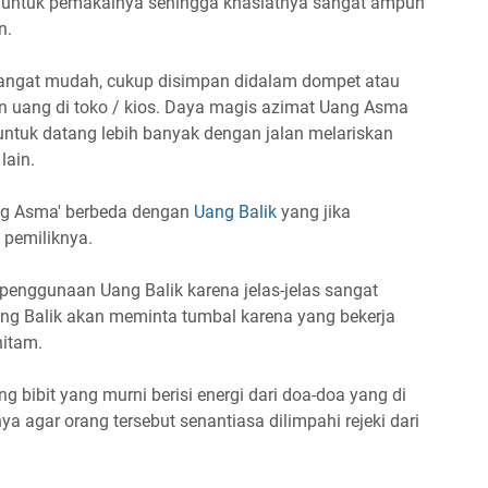
 untuk pemakainya sehingga khasiatnya sangat ampuh
n.
ngat mudah, cukup disimpan didalam dompet atau
 uang di toko / kios. Daya magis azimat Uang Asma
untuk datang lebih banyak dengan jalan melariskan
lain.
ang Asma' berbeda dengan
Uang Balik
yang jika
 pemiliknya.
penggunaan Uang Balik karena jelas-jelas sangat
ang Balik akan meminta tumbal karena yang bekerja
hitam.
bibit yang murni berisi energi dari doa-doa yang di
a agar orang tersebut senantiasa dilimpahi rejeki dari