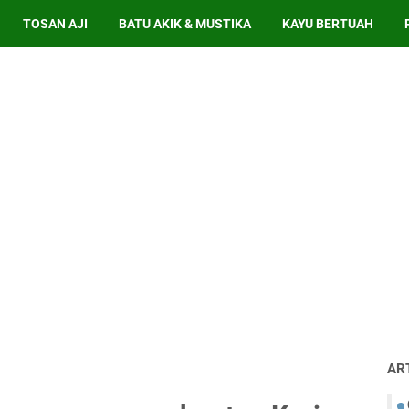
TOSAN AJI
BATU AKIK & MUSTIKA
KAYU BERTUAH
AR