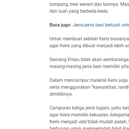
tumpang, besi werani dan lainnya. Masin
dan tuah yang berbeda-beda.
Baca juga:
Jenis-jenis besi bertuah u
Untuk membuat sebilah Keris biasanya 
agar Keris yang dibuat menjadi lebih 
Seorang Empu tidak akan sembaranga
masing-masing jenis besi memiliki sifat
Dalam mencampur material Keris juga ak
serta menggunakan “kawaskitan, landh
dimilikinya.
Campuran ketiga jenis logam, yaitu be
agar Keris memiliki kekuatan, ketajam
Keris menjadi ulet/tidak mudah patah,
berfungsi untuk memperindah bilah Ker