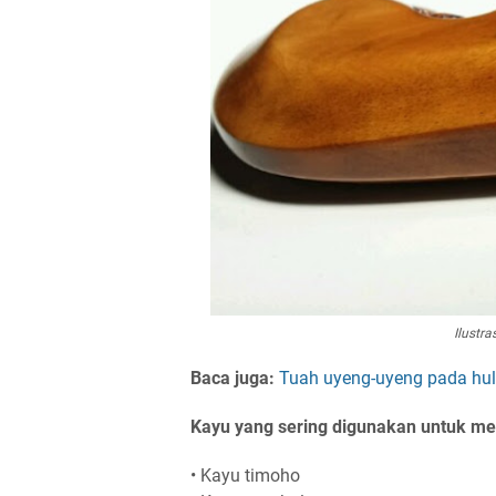
Ilustr
Baca juga:
Tuah uyeng-uyeng pada hu
Kayu yang sering digunakan untuk mem
• Kayu timoho