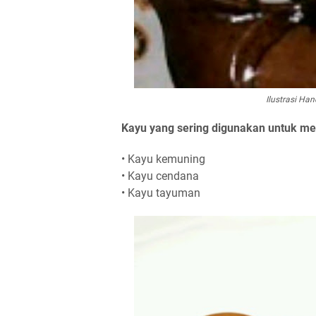
Ilustrasi Ha
Kayu yang sering digunakan untuk mem
• Kayu kemuning
• Kayu cendana
• Kayu tayuman