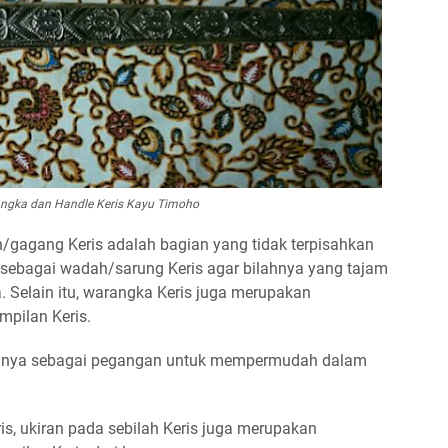
rangka dan Handle Keris Kayu Timoho
/gagang Keris adalah bagian yang tidak terpisahkan
i sebagai wadah/sarung Keris agar bilahnya yang tajam
. Selain itu, warangka Keris juga merupakan
pilan Keris.
sinya sebagai pegangan untuk mempermudah dalam
is, ukiran pada sebilah Keris juga merupakan