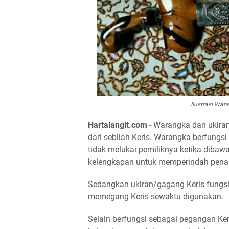
Ilustrasi Wa
Hartalangit.com
- Warangka dan ukiran
dari sebilah Keris. Warangka berfungs
tidak melukai pemiliknya ketika dibawa
kelengkapan untuk memperindah penam
Sedangkan ukiran/gagang Keris fung
memegang Keris sewaktu digunakan.
Selain berfungsi sebagai pegangan Ker