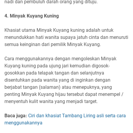
nadi dan pembuluh darah orang yang dituju.
4. Minyak Kuyang Kuning
Khasiat utama Minyak Kuyang kuning adalah untuk
menundukkan hati wanita supaya jatuh cinta dan menuruti
semua keinginan dari pemilik Minyak Kuyang.
Cara menggunakannya dengan mengoleskan Minyak
Kuyang kuning pada ujung jari kemudian digosok-
gosokkan pada telapak tangan dan selanjutnya
disentuhkan pada wanita yang di inginkan dengan
berjabat tangan (salaman) atau menepuknya, yang
penting Minyak Kuyang hijau tersebut dapat menempel /
menyentuh kulit wanita yang menjadi target.
Baca juga:
Ciri dan khasiat Tambang Liring asli serta cara
menggunakannya