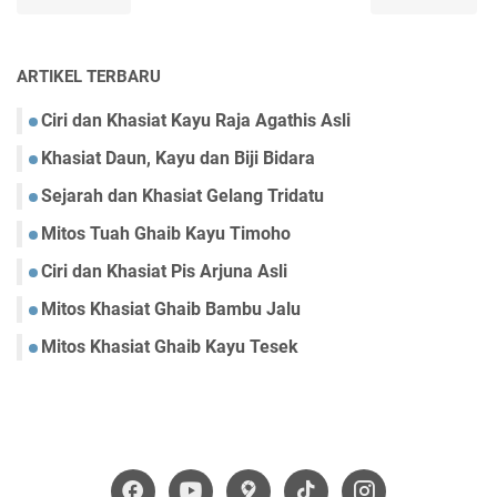
ARTIKEL TERBARU
Ciri dan Khasiat Kayu Raja Agathis Asli
Khasiat Daun, Kayu dan Biji Bidara
Sejarah dan Khasiat Gelang Tridatu
Mitos Tuah Ghaib Kayu Timoho
Ciri dan Khasiat Pis Arjuna Asli
Mitos Khasiat Ghaib Bambu Jalu
Mitos Khasiat Ghaib Kayu Tesek