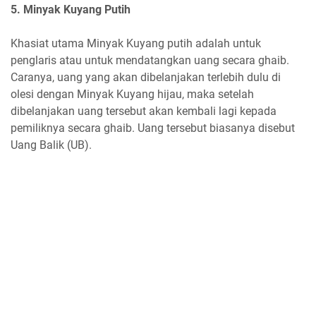
5. Minyak Kuyang Putih
Khasiat utama Minyak Kuyang putih adalah untuk
penglaris atau untuk mendatangkan uang secara ghaib.
Caranya, uang yang akan dibelanjakan terlebih dulu di
olesi dengan Minyak Kuyang hijau, maka setelah
dibelanjakan uang tersebut akan kembali lagi kepada
pemiliknya secara ghaib. Uang tersebut biasanya disebut
Uang Balik (UB).