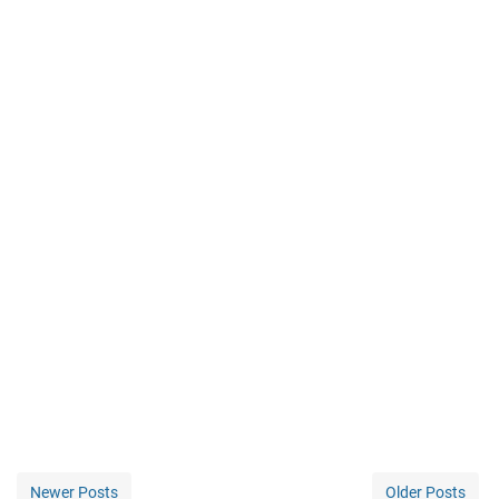
Newer Posts
Older Posts