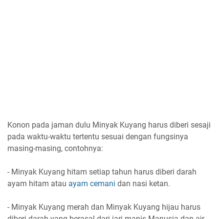
Konon pada jaman dulu Minyak Kuyang harus diberi sesaji
pada waktu-waktu tertentu sesuai dengan fungsinya
masing-masing, contohnya:
- Minyak Kuyang hitam setiap tahun harus diberi darah
ayam hitam atau
ayam cemani
dan nasi ketan.
- Minyak Kuyang merah dan Minyak Kuyang hijau harus
diberi darah yang berasal dari jari manis Manusia dan air