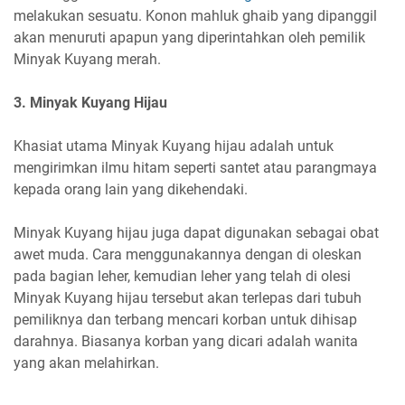
melakukan sesuatu. Konon mahluk ghaib yang dipanggil
akan menuruti apapun yang diperintahkan oleh pemilik
Minyak Kuyang merah.
3. Minyak Kuyang Hijau
Khasiat utama Minyak Kuyang hijau adalah untuk
mengirimkan ilmu hitam seperti santet atau parangmaya
kepada orang lain yang dikehendaki.
Minyak Kuyang hijau juga dapat digunakan sebagai obat
awet muda. Cara menggunakannya dengan di oleskan
pada bagian leher, kemudian leher yang telah di olesi
Minyak Kuyang hijau tersebut akan terlepas dari tubuh
pemiliknya dan terbang mencari korban untuk dihisap
darahnya. Biasanya korban yang dicari adalah wanita
yang akan melahirkan.