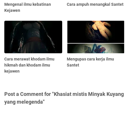
Mengenal ilmu kebatinan
Cara ampuh menangkal Santet
Kejawen
Cara merawat khodam ilmu
Mengupas cara kerja ilmu
hikmah dan khodam ilmu
Santet
kejawen
Post a Comment for "Khasiat mistis Minyak Kuyang
yang melegenda"