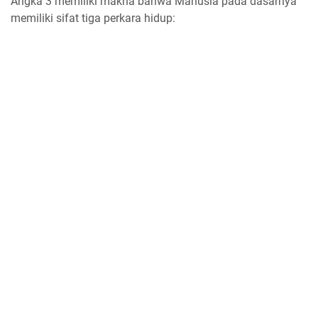
Angka 3 memiliki makna bahwa Manusia pada dasarnya
memiliki sifat tiga perkara hidup: