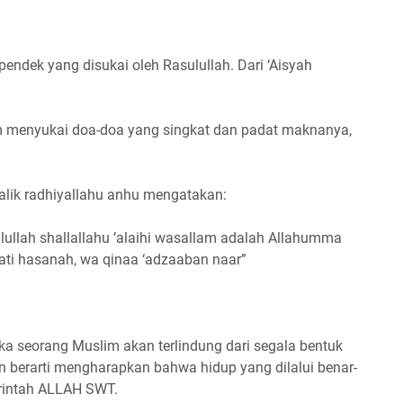
endek yang disukai oleh Rasulullah. Dari ‘Aisyah
lam menyukai doa-doa yang singkat dan padat maknanya,
alik radhiyallahu anhu mengatakan:
lullah shallallahu ’alaihi wasallam adalah Allahumma
rati hasanah, wa qinaa ‘adzaaban naar”
seorang Muslim akan terlindung dari segala bentuk
 berarti mengharapkan bahwa hidup yang dilalui benar-
erintah ALLAH SWT.