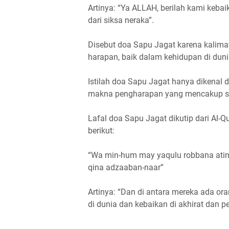
Artinya: “Ya ALLAH, berilah kami kebai
dari siksa neraka”.
Disebut doa Sapu Jagat karena kalima
harapan, baik dalam kehidupan di duni
Istilah doa Sapu Jagat hanya dikenal d
makna pengharapan yang mencakup selu
Lafal doa Sapu Jagat dikutip dari Al-Q
berikut:
“Wa min-hum may yaqulu robbana atina
qina adzaaban-naar”
Artinya: “Dan di antara mereka ada or
di dunia dan kebaikan di akhirat dan pe