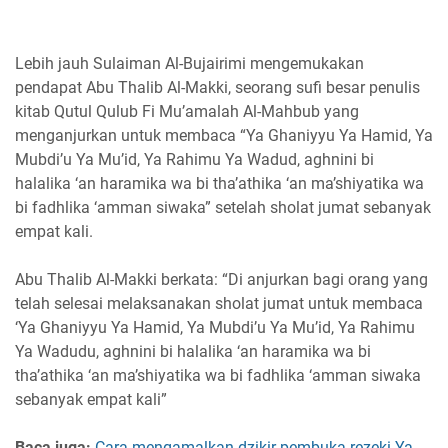
Lebih jauh Sulaiman Al-Bujairimi mengemukakan
pendapat Abu Thalib Al-Makki, seorang sufi besar penulis
kitab Qutul Qulub Fi Mu’amalah Al-Mahbub yang
menganjurkan untuk membaca “Ya Ghaniyyu Ya Hamid, Ya
Mubdi’u Ya Mu’id, Ya Rahimu Ya Wadud, aghnini bi
halalika ‘an haramika wa bi tha’athika ‘an ma’shiyatika wa
bi fadhlika ‘amman siwaka” setelah sholat jumat sebanyak
empat kali.
Abu Thalib Al-Makki berkata: “Di anjurkan bagi orang yang
telah selesai melaksanakan sholat jumat untuk membaca
‘Ya Ghaniyyu Ya Hamid, Ya Mubdi’u Ya Mu’id, Ya Rahimu
Ya Wadudu, aghnini bi halalika ‘an haramika wa bi
tha’athika ‘an ma’shiyatika wa bi fadhlika ‘amman siwaka
sebanyak empat kali”
Baca juga:
Cara mengamalkan dzikir pembuka rezeki Ya