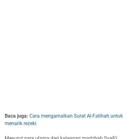
Baca juga:
Cara mengamalkan Surat Al-Fatihah untuk
menarik rezeki
Menurut para ulama dari kalangan madzhab Syafi’i,