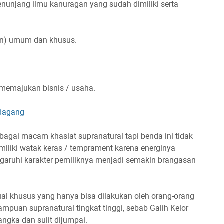
unjang ilmu kanuragan yang sudah dimiliki serta
an) umum dan khusus.
memajukan bisnis / usaha.
edagang
rbagai macam khasiat supranatural tapi benda ini tidak
emiliki watak keras / temprament karena energinya
garuhi karakter pemiliknya menjadi semakin brangasan
.
tual khusus yang hanya bisa dilakukan oleh orang-orang
mpuan supranatural tingkat tinggi, sebab Galih Kelor
ngka dan sulit dijumpai.