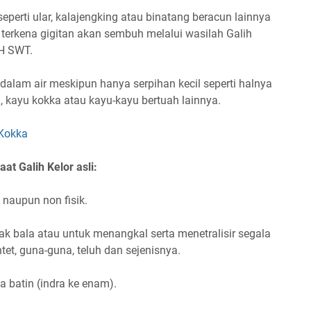
seperti ular, kalajengking atau binatang beracun lainnya
 terkena gigitan akan sembuh melalui wasilah Galih
AH SWT.
idalam air meskipun hanya serpihan kecil seperti halnya
, kayu kokka atau kayu-kayu bertuah lainnya.
 Kokka
at Galih Kelor asli:
 naupun non fisik.
ak bala atau untuk menangkal serta menetralisir segala
tet, guna-guna, teluh dan sejenisnya.
 batin (indra ke enam).