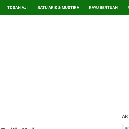
TOSAN AJI
BATU AKIK & MUSTIKA
KAYU BERTUAH
AR