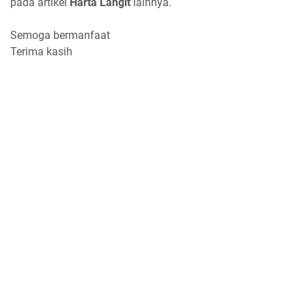
pada artikel
Harta Langit
lainnya.
Semoga bermanfaat
Terima kasih