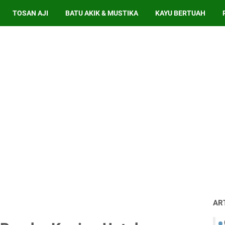
TOSAN AJI
BATU AKIK & MUSTIKA
KAYU BERTUAH
AR