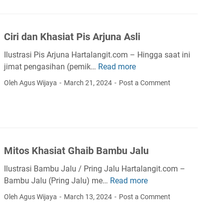
s
i
i
T
a
d
u
t
a
Ciri dan Khasiat Pis Arjuna Asli
a
G
r
h
e
Ilustrasi Pis Arjuna Hartalangit.com – Hingga saat ini
a
G
l
jimat pengasihan (pemik…
Read more
C
h
a
i
Oleh Agus Wijaya
March 21, 2024
Post a Comment
a
n
r
i
g
i
b
T
d
K
r
a
a
i
n
y
d
Mitos Khasiat Ghaib Bambu Jalu
K
u
a
h
T
Ilustrasi Bambu Jalu / Pring Jalu Hartalangit.com –
t
a
i
Bambu Jalu (Pring Jalu) me…
Read more
M
u
s
m
i
Oleh Agus Wijaya
March 13, 2024
Post a Comment
i
o
t
a
h
o