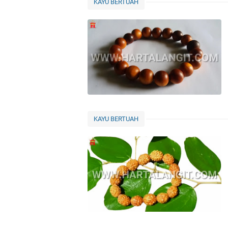
Rejeki
KAYU BERTUAH
Dari
Segala
Arah
KAYU BERTUAH