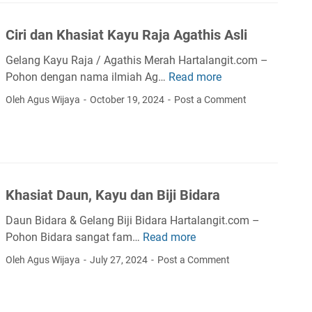
Ciri dan Khasiat Kayu Raja Agathis Asli
Gelang Kayu Raja / Agathis Merah Hartalangit.com –
Pohon dengan nama ilmiah Ag…
Read more
C
i
Oleh Agus Wijaya
October 19, 2024
Post a Comment
r
i
d
a
n
Khasiat Daun, Kayu dan Biji Bidara
K
h
Daun Bidara & Gelang Biji Bidara Hartalangit.com –
a
Pohon Bidara sangat fam…
Read more
K
s
h
Oleh Agus Wijaya
July 27, 2024
Post a Comment
i
a
a
s
t
i