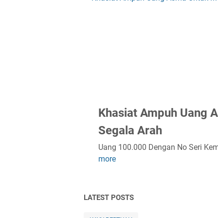
Khasiat Ampuh Uang A
Segala Arah
Uang 100.000 Dengan No Seri Kem
Khasiat
more
Ampuh
Uang
Asma
Untuk
LATEST POSTS
Menarik