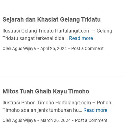
K
a
a
t
y
Sejarah dan Khasiat Gelang Tridatu
D
u
a
R
Ilustrasi Gelang Tridatu Hartalangit.com – Gelang
u
a
Tridatu sangat terkenal dida…
Read more
S
n
j
e
Oleh Agus Wijaya
April 25, 2024
Post a Comment
,
a
j
K
A
a
a
g
r
y
a
a
u
t
h
d
h
Mitos Tuah Ghaib Kayu Timoho
d
a
i
a
n
Ilustrasi Pohon Timoho Hartalangit.com – Pohon
s
n
B
Timoho adalah jenis tumbuhan hu…
Read more
M
A
K
i
i
s
Oleh Agus Wijaya
March 26, 2024
Post a Comment
h
j
t
l
a
i
o
i
s
B