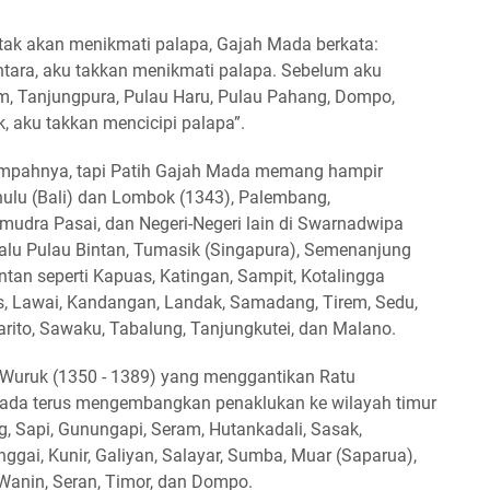
tak akan menikmati palapa, Gajah Mada berkata:
ara, aku takkan menikmati palapa. Sebelum aku
m, Tanjungpura, Pulau Haru, Pulau Pahang, Dompo,
, aku takkan mencicipi palapa”.
mpahnya, tapi Patih Gajah Mada memang hampir
ulu (Bali) dan Lombok (1343), Palembang,
mudra Pasai, dan Negeri-Negeri lain di Swarnadwipa
 Lalu Pulau Bintan, Tumasik (Singapura), Semenanjung
ntan seperti Kapuas, Katingan, Sampit, Kotalingga
s, Lawai, Kandangan, Landak, Samadang, Tirem, Sedu,
 Barito, Sawaku, Tabalung, Tanjungkutei, dan Malano.
Wuruk (1350 - 1389) yang menggantikan Ratu
ada terus mengembangkan penaklukan ke wilayah timur
g, Sapi, Gunungapi, Seram, Hutankadali, Sasak,
ggai, Kunir, Galiyan, Salayar, Sumba, Muar (Saparua),
Wanin, Seran, Timor, dan Dompo.