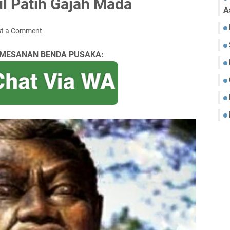
ul Patih Gajah Mada
A
st a Comment
MESANAN BENDA PUSAKA: