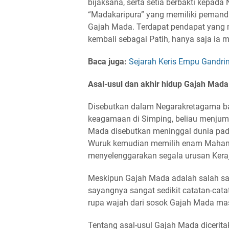
bijaksana, serta setia berbakti kepa
“Madakaripura” yang memiliki pemanda
Gajah Mada. Terdapat pendapat yang
kembali sebagai Patih, hanya saja ia 
Baca juga:
Sejarah Keris Empu Gandrin
Asal-usul dan akhir hidup Gajah Mada
Disebutkan dalam Negarakretagama b
keagamaan di Simping, beliau menjump
Mada disebutkan meninggal dunia pa
Wuruk kemudian memilih enam Maham
menyelenggarakan segala urusan Kera
Meskipun Gajah Mada adalah salah sat
sayangnya sangat sedikit catatan-cat
rupa wajah dari sosok Gajah Mada masi
Tentang asal-usul Gajah Mada diceritak