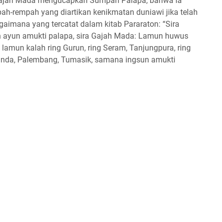
Gajah Mada mengucapkan Sumpah Palapa, bahwa ia
ah-rempah yang diartikan kenikmatan duniawi jika telah
aimana yang tercatat dalam kitab Pararaton: “Sira
 ayun amukti palapa, sira Gajah Mada: Lamun huwus
 lamun kalah ring Gurun, ring Seram, Tanjungpura, ring
 Sunda, Palembang, Tumasik, samana ingsun amukti