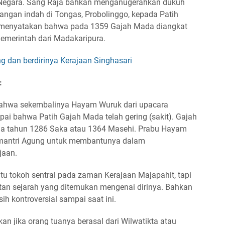
da Negara. Sang Raja bahkan menganugerahkan dukuh
ngan indah di Tongas, Probolinggo, kepada Patih
 menyatakan bahwa pada 1359 Gajah Mada diangkat
memerintah dari Madakaripura.
g dan berdirinya Kerajaan Singhasari
:
ahwa sekembalinya Hayam Wuruk dari upacara
ai bahwa Patih Gajah Mada telah gering (sakit). Gajah
da tahun 1286 Saka atau 1364 Masehi. Prabu Hayam
antri Agung untuk membantunya dalam
jaan.
u tokoh sentral pada zaman Kerajaan Majapahit, tapi
atan sejarah yang ditemukan mengenai dirinya. Bahkan
h kontroversial sampai saat ini.
an jika orang tuanya berasal dari Wilwatikta atau