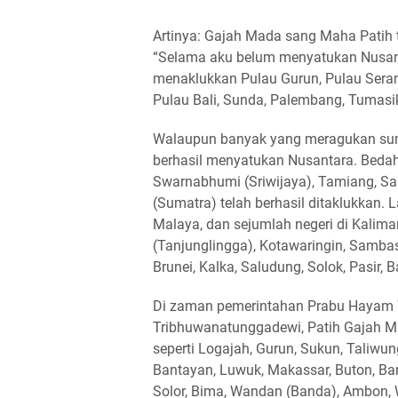
Artinya: Gajah Mada sang Maha Patih 
“Selama aku belum menyatukan Nusant
menaklukkan Pulau Gurun, Pulau Sera
Pulau Bali, Sunda, Palembang, Tumasik
Walaupun banyak yang meragukan su
berhasil menyatukan Nusantara. Bedah
Swarnabhumi (Sriwijaya), Tamiang, Sa
(Sumatra) telah berhasil ditaklukkan.
Malaya, dan sejumlah negeri di Kalima
(Tanjunglingga), Kotawaringin, Samba
Brunei, Kalka, Saludung, Solok, Pasir,
Di zaman pemerintahan Prabu Hayam 
Tribhuwanatunggadewi, Patih Gajah M
seperti Logajah, Gurun, Sukun, Taliwun
Bantayan, Luwuk, Makassar, Buton, Ban
Solor, Bima, Wandan (Banda), Ambon, 