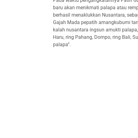
Pada waktu pengangkatannya Patih 
baru akan menikmati palapa atau remp
berhasil menaklukkan Nusantara, sebag
Gajah Mada pepatih amangkubumi tan
kalah nusantara ingsun amukti palapa,
Haru, ring Pahang, Dompo, ring Bali,
palapa”.