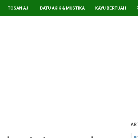
TOSAN AJI
BATU AKIK & MUSTIKA
KAYU BERTUAH
AR