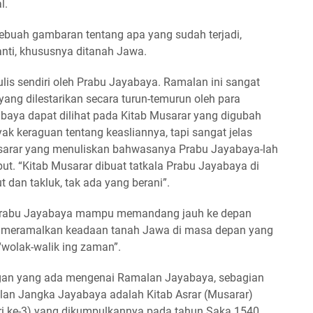
l.
ebuah gambaran tentang apa yang sudah terjadi,
anti, khususnya ditanah Jawa.
lis sendiri oleh Prabu Jayabaya. Ramalan ini sangat
ang dilestarikan secara turun-temurun oleh para
abaya dapat dilihat pada Kitab Musarar yang digubah
ak keraguan tentang keasliannya, tapi sangat jelas
usarar yang menuliskan bahwasanya Prabu Jayabaya-lah
t. “Kitab Musarar dibuat tatkala Prabu Jayabaya di
 dan takluk, tak ada yang berani”.
 Prabu Jayabaya mampu memandang jauh ke depan
a meramalkan keadaan tanah Jawa di masa depan yang
“wolak-walik ing zaman”.
gan yang ada mengenai Ramalan Jayabaya, sebagian
an Jangka Jayabaya adalah Kitab Asrar (Musarar)
ri ke-3) yang dikumpulkannya pada tahun Saka 1540