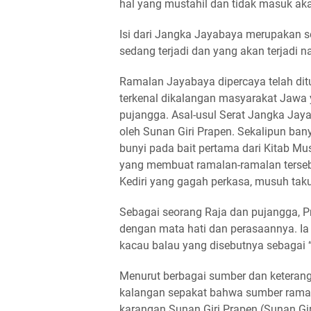
hal yang mustahil dan tidak masuk aka
Isi dari Jangka Jayabaya merupakan s
sedang terjadi dan yang akan terjadi n
Ramalan Jayabaya dipercaya telah ditu
terkenal dikalangan masyarakat Jawa y
pujangga. Asal-usul Serat Jangka Jay
oleh Sunan Giri Prapen. Sekalipun bany
bunyi pada bait pertama dari Kitab M
yang membuat ramalan-ramalan tersebu
Kediri yang gagah perkasa, musuh takut
Sebagai seorang Raja dan pujangga,
dengan mata hati dan perasaannya. I
kacau balau yang disebutnya sebagai 
Menurut berbagai sumber dan keteran
kalangan sepakat bahwa sumber ramal
karangan Sunan Giri Prapen (Sunan Gi