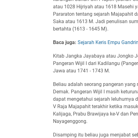
atau 1028 Hijriyah atau 1618 Masehi y
Pararaton tentang sejarah Majapahit da
Saka atau 1613 M. Jadi penulisan sum
bertahta (1613 - 1645 M).
Baca juga:
Sejarah Keris Empu Gandrin
Kitab Jangka Jayabaya atau Jongko J
Pangeran Wijil I dari Kadilangu (Pange
Jawa atau 1741 - 1743 M.
Beliau adalah seorang pangeran yang m
Demak. Pangeran Wijil I masih keturu
dapat mengetahui sejarah leluhurnya da
V Raja Majapahit terakhir ketika mas
Kalijaga, Prabu Brawijaya ke-V dan P
Nayagenggong.
Disamping itu beliau juga menjabat s