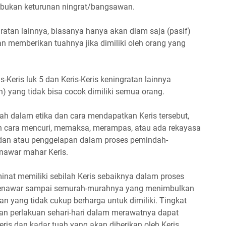
g bukan keturunan ningrat/bangsawan.
ngratan lainnya, biasanya hanya akan diam saja (pasif)
an memberikan tuahnya jika dimiliki oleh orang yang
s-Keris luk 5 dan Keris-Keris keningratan lainnya
h) yang tidak bisa cocok dimiliki semua orang.
ah dalam etika dan cara mendapatkan Keris tersebut,
an cara mencuri, memaksa, merampas, atau ada rekayasa
dan atau penggelapan dalam proses pemindah-
nawar mahar Keris.
rminat memiliki sebilah Keris sebaiknya dalam proses
menawar sampai semurah-murahnya yang menimbulkan
an yang tidak cukup berharga untuk dimiliki. Tingkat
dan perlakuan sehari-hari dalam merawatnya dapat
ris dan kadar tuah yang akan diberikan oleh Keris