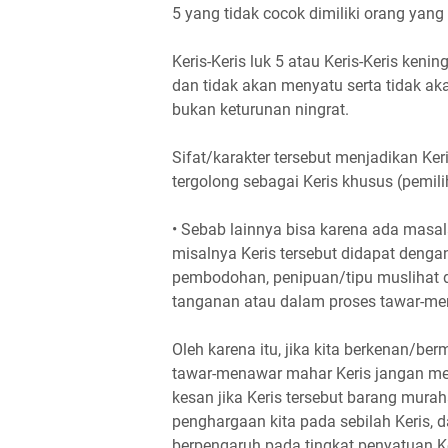
5 yang tidak cocok dimiliki orang yan
Keris-Keris luk 5 atau Keris-Keris keni
dan tidak akan menyatu serta tidak ak
bukan keturunan ningrat.
Sifat/karakter tersebut menjadikan Keri
tergolong sebagai Keris khusus (pemili
• Sebab lainnya bisa karena ada masal
misalnya Keris tersebut didapat deng
pembodohan, penipuan/tipu muslihat 
tanganan atau dalam proses tawar-me
Oleh karena itu, jika kita berkenan/be
tawar-menawar mahar Keris jangan 
kesan jika Keris tersebut barang murah
penghargaan kita pada sebilah Keris, 
berpengaruh pada tingkat penyatuan Ke