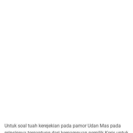
Untuk soal tuah kerejekian pada pamor Udan Mas pada
prinsipnya tergantung dari kemampuan pemilik Keris untuk