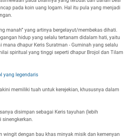
stimewaan pada bilahnya yang terbuat dari bahan besi
ncap pada koin uang logam. Hal itu pula yang menjadi
ongan.
g manah” yang artinya bergelayut/membekas dihati.
pegangan hidup yang selalu tertanam didalam hati, yaitu
ai mana dhapur Keris Suratman - Guminah yang selalu
lai spiritual yang tinggi seperti dhapur Brojol dan Tilam
ol yang legendaris
kini memiliki tuah untuk kerejekian, khususnya dalam
sanya disimpan sebagai Keris tayuhan (lebih
i sinengkerkan.
n wingit dengan bau khas minyak misik dan kemenyan