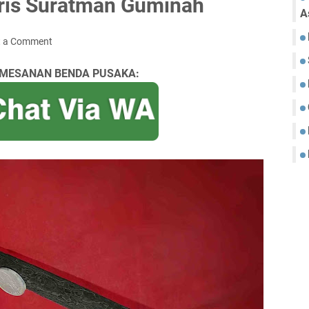
eris Suratman Guminah
A
t a Comment
MESANAN BENDA PUSAKA: