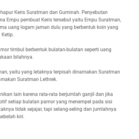
dhapur Keris Suratman dan Guminah. Penyebutan
nama Empu pembuat Keris tersebut yaitu Empu Suratman,
ama uang logam jaman dulu yang berbentuk koin yang
 Ketip.
amor timbul berbentuk bulatan-bulatan seperti uang
ukaan bilahnya.
man, yaitu yang letaknya terpisah dinamakan Suratman
namakan Suratman Lethrek.
ikan lain karena rata-rata berjumlah ganjil dan jika
otif setiap bulatan pamor yang menempel pada sisi
taknya tidak sejajar, tapi selang-seling dan jumlahnya
belah kiri.