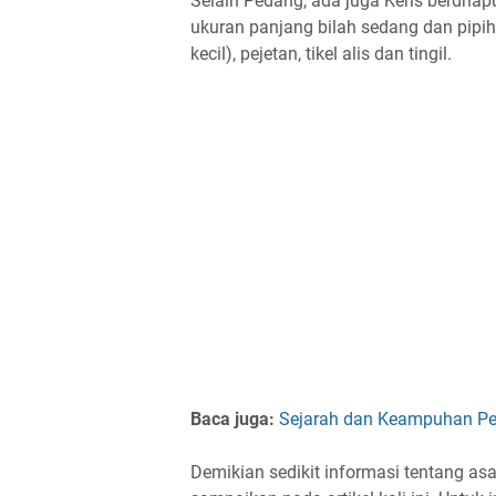
Selain Pedang, ada juga Keris berdhap
ukuran panjang bilah sedang dan pipih
kecil), pejetan, tikel alis dan tingil.
Baca juga:
Sejarah dan Keampuhan P
Demikian sedikit informasi tentang as