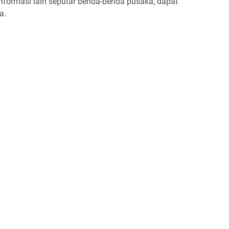
 informasi lain seputar benda-benda pusaka, dapat
a.