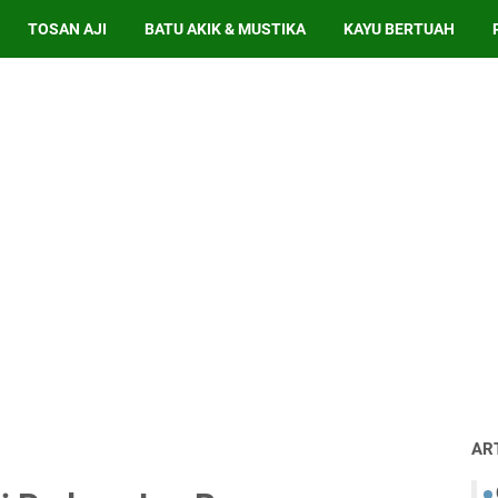
TOSAN AJI
BATU AKIK & MUSTIKA
KAYU BERTUAH
AR