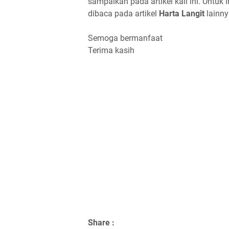
sampaikan pada artikel kali ini. Untuk
dibaca pada artikel
Harta Langit
lainny
Semoga bermanfaat
Terima kasih
Share :