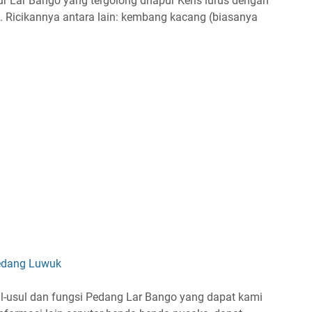
ur Lar Bango yang tergolong dhapur Keris lurus dengan
. Ricikannya antara lain: kembang kacang (biasanya
edang Luwuk
al-usul dan fungsi Pedang Lar Bango yang dapat kami