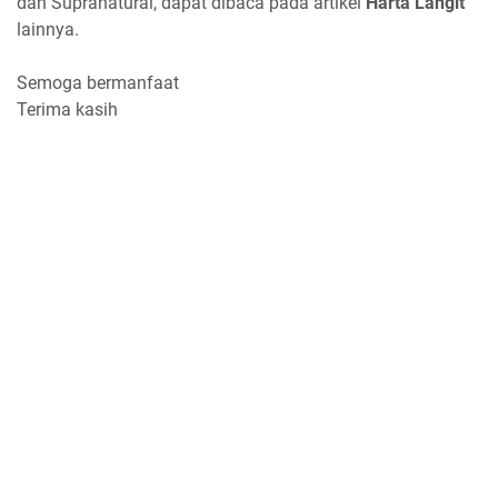
dan Supranatural, dapat dibaca pada artikel
Harta Langit
lainnya.
Semoga bermanfaat
Terima kasih