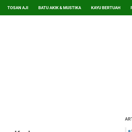
TOSAN AJI
BATU AKIK & MUSTIKA
KAYU BERTUAH
AR