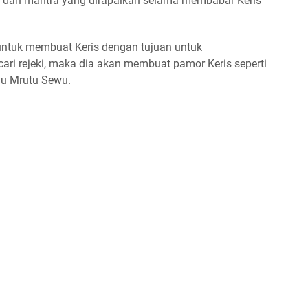
 dan mantra yang dirapalkan selama membabar Keris
 untuk membuat Keris dengan tujuan untuk
i rejeki, maka dia akan membuat pamor Keris seperti
au Mrutu Sewu.