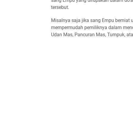
sang Empu yang dirupakan dalam do'a
tersebut.
Misalnya saja jika sang Empu berniat
mempermudah pemiliknya dalam mencar
Udan Mas, Pancuran Mas, Tumpuk, at