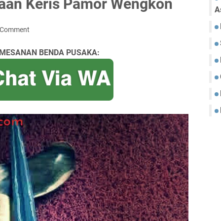
aan Keris Pamor Wengkon
A
a Comment
MESANAN BENDA PUSAKA: