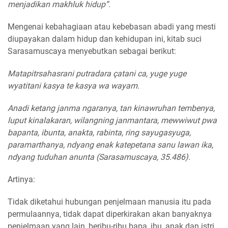
menjadikan makhluk hidup”.
Mengenai kebahagiaan atau kebebasan abadi yang mesti
diupayakan dalam hidup dan kehidupan ini, kitab suci
Sarasamuscaya menyebutkan sebagai berikut:
Matapitrsahasrani putradara çatani ca, yuge yuge
wyatitani kasya te kasya wa wayam.
Anadi ketang janma ngaranya, tan kinawruhan tembenya,
luput kinalakaran, wilangning janmantara, mewwiwut pwa
bapanta, ibunta, anakta, rabinta, ring sayugasyuga,
paramarthanya, ndyang enak katepetana sanu lawan ika,
ndyang tuduhan anunta (Sarasamuscaya, 35.486).
Artinya:
Tidak diketahui hubungan penjelmaan manusia itu pada
permulaannya, tidak dapat diperkirakan akan banyaknya
penjelmaan yang lain, beribu-ribu bapa, ibu, anak dan istri