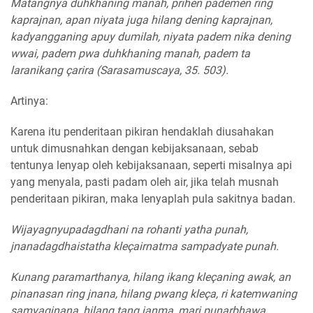
Matangnya duhkhaning manah, prihen pademen ring
kaprajnan, apan niyata juga hilang dening kaprajnan,
kadyangganing apuy dumilah, niyata padem nika dening
wwai, padem pwa duhkhaning manah, padem ta
laranikang çarira (Sarasamuscaya, 35. 503).
Artinya:
Karena itu penderitaan pikiran hendaklah diusahakan
untuk dimusnahkan dengan kebijaksanaan, sebab
tentunya lenyap oleh kebijaksanaan, seperti misalnya api
yang menyala, pasti padam oleh air, jika telah musnah
penderitaan pikiran, maka lenyaplah pula sakitnya badan.
Wijayagnyupadagdhani na rohanti yatha punah,
jnanadagdhaistatha kleçairnatma sampadyate punah.
Kunang paramarthanya, hilang ikang kleçaning awak, an
pinanasan ring jnana, hilang pwang kleça, ri katemwaning
samyagjnana, hilang tang janma, mari punarbhawa,