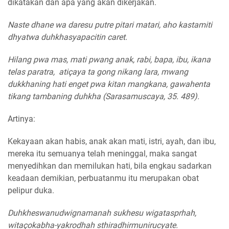
dikatakan dan apa yang akan dikerjakan.
Naste dhane wa daresu putre pitari matari, aho kastamiti
dhyatwa duhkhasyapacitin caret.
Hilang pwa mas, mati pwang anak, rabi, bapa, ibu, ikana
telas paratra, atiçaya ta gong nikang lara, mwang
dukkhaning hati enget pwa kitan mangkana, gawahenta
tikang tambaning duhkha (Sarasamuscaya, 35. 489).
Artinya:
Kekayaan akan habis, anak akan mati, istri, ayah, dan ibu,
mereka itu semuanya telah meninggal, maka sangat
menyedihkan dan memilukan hati, bila engkau sadarkan
keadaan demikian, perbuatanmu itu merupakan obat
pelipur duka.
Duhkheswanudwignamanah sukhesu wigatasprhah,
witaçokabha-yakrodhah sthiradhirmunirucyate.