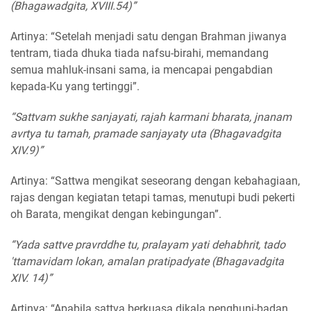
(Bhagawadgita, XVIII.54)”
Artinya: “Setelah menjadi satu dengan Brahman jiwanya
tentram, tiada dhuka tiada nafsu-birahi, memandang
semua mahluk-insani sama, ia mencapai pengabdian
kepada-Ku yang tertinggi”.
“Sattvam sukhe sanjayati, rajah karmani bharata, jnanam
avrtya tu tamah, pramade sanjayaty uta (Bhagavadgita
XIV.9)”
Artinya: “Sattwa mengikat seseorang dengan kebahagiaan,
rajas dengan kegiatan tetapi tamas, menutupi budi pekerti
oh Barata, mengikat dengan kebingungan”.
“Yada sattve pravrddhe tu, pralayam yati dehabhrit, tado
'ttamavidam lokan, amalan pratipadyate (Bhagavadgita
XIV. 14)”
Artinya: “Apabila sattva berkuasa dikala penghuni-badan