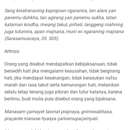
Sang kinahananing kaprajnan ngaranira, tan alara yan
panemu duhkha, tan agirang yan panemu sukha, tatan
kataman krodha, mwang takut, prihati, langgeng mahning
juga tuturnira, apan majnana, muni wi ngaraning majnana
(Sarasamuscaya, 35. 505).
Artinya:
Orang yang disebut mendapatkan kebijaksanaan, tidak
bersedih hati jika mengalami kesusahan, tidak bergirang
hati, jika mendapat kesenangan, tidak kerasukan nafsu
marah dan rasa takut serta kemurungan hati, melainkan
selalu tetap tenang juga pikiran dan tutur katanya, karena
berilmu, budi mulia pula disebut orang yang bijaksana.
Manasam çamayet tasmat prajnaya, gnimiwabhasa,
praçante manase hyasya çariramupaçamyati.