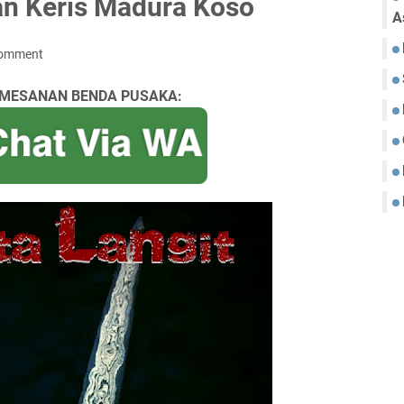
han Keris Madura Koso
A
Comment
MESANAN BENDA PUSAKA: