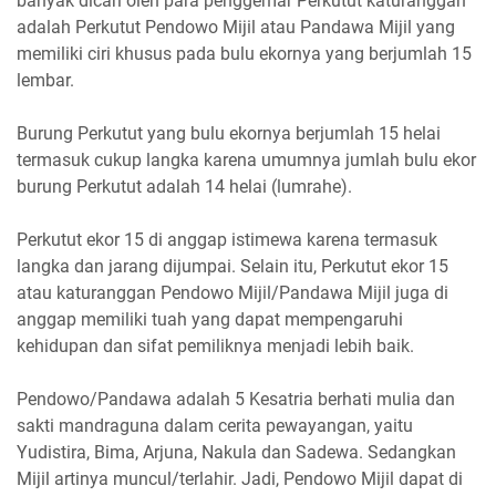
banyak dicari oleh para penggemar Perkutut katuranggan
adalah Perkutut Pendowo Mijil atau Pandawa Mijil yang
memiliki ciri khusus pada bulu ekornya yang berjumlah 15
lembar.
Burung Perkutut yang bulu ekornya berjumlah 15 helai
termasuk cukup langka karena umumnya jumlah bulu ekor
burung Perkutut adalah 14 helai (lumrahe).
Perkutut ekor 15 di anggap istimewa karena termasuk
langka dan jarang dijumpai. Selain itu, Perkutut ekor 15
atau katuranggan Pendowo Mijil/Pandawa Mijil juga di
anggap memiliki tuah yang dapat mempengaruhi
kehidupan dan sifat pemiliknya menjadi lebih baik.
Pendowo/Pandawa adalah 5 Kesatria berhati mulia dan
sakti mandraguna dalam cerita pewayangan, yaitu
Yudistira, Bima, Arjuna, Nakula dan Sadewa. Sedangkan
Mijil artinya muncul/terlahir. Jadi, Pendowo Mijil dapat di