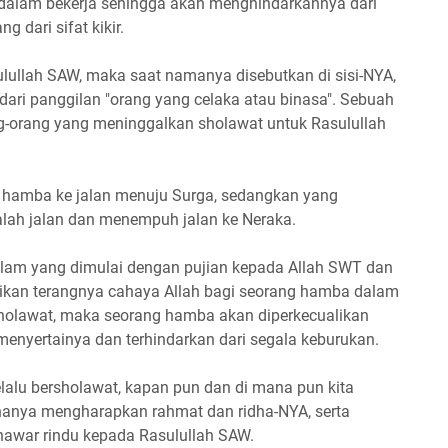
 dalam bekerja sehingga akan menghindarkannya dari
 dari sifat kikir.
lullah SAW, maka saat namanya disebutkan di sisi-NYA,
ari panggilan "orang yang celaka atau binasa". Sebuah
g-orang yang meninggalkan sholawat untuk Rasulullah
hamba ke jalan menuju Surga, sedangkan yang
alah jalan dan menempuh jalan ke Neraka.
am yang dimulai dengan pujian kepada Allah SWT dan
dikan terangnya cahaya Allah bagi seorang hamba dalam
holawat, maka seorang hamba akan diperkecualikan
 menyertainya dan terhindarkan dari segala keburukan.
lalu bersholawat, kapan pun dan di mana pun kita
hanya mengharapkan rahmat dan ridha-NYA, serta
enawar rindu kepada Rasulullah SAW.