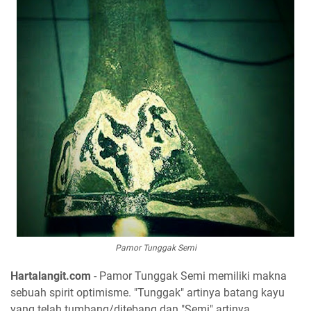
Pamor Tunggak Semi
Hartalangit.com
- Pamor Tunggak Semi memiliki makna
sebuah spirit optimisme. "Tunggak" artinya batang kayu
yang telah tumbang/ditebang dan "Semi" artinya