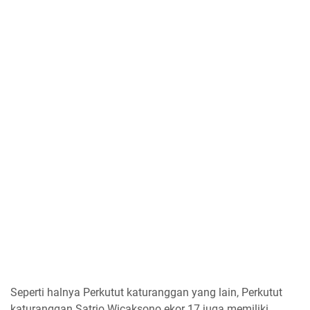
Seperti halnya Perkutut katuranggan yang lain, Perkutut
katuranggan Satrio Wicaksono ekor 17 juga memiliki