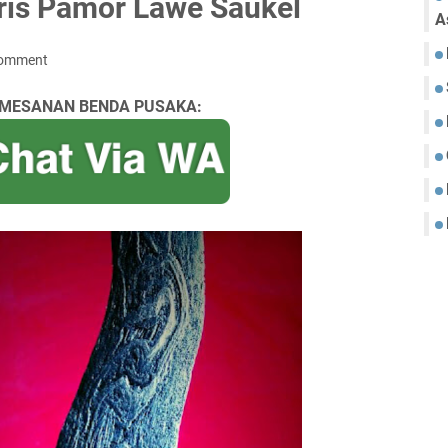
eris Pamor Lawe Saukel
A
Comment
MESANAN BENDA PUSAKA: