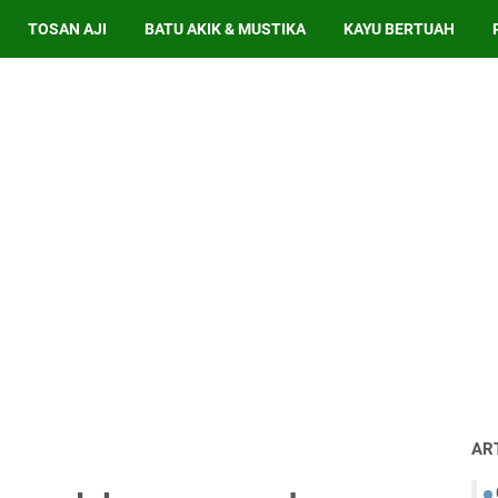
TOSAN AJI
BATU AKIK & MUSTIKA
KAYU BERTUAH
AR