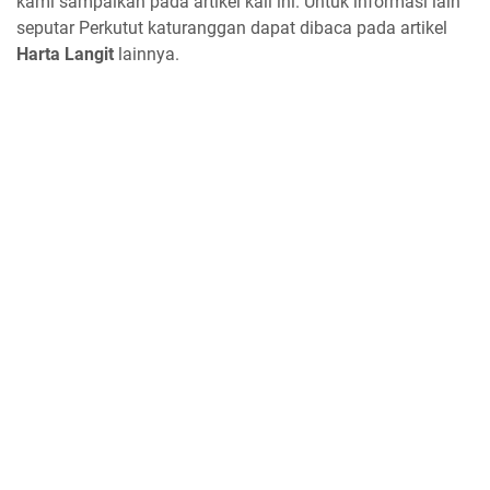
kami sampaikan pada artikel kali ini. Untuk informasi lain
seputar Perkutut katuranggan dapat dibaca pada artikel
Harta Langit
lainnya.